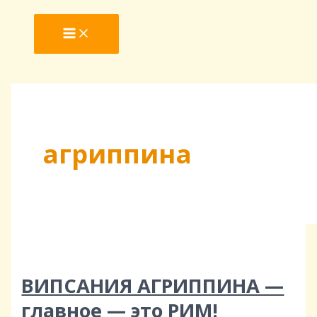
MAIN
Перейти
ВИПСАНИЯ
MENU
к
АГРИППИНА
содержимому
—
главное
—
это
РИМ!
агриппина
ВИПСАНИЯ АГРИППИНА —
главное — это РИМ!