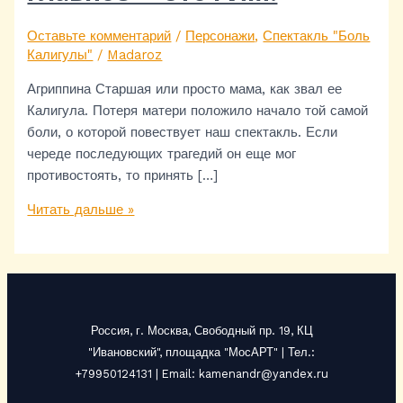
Оставьте комментарий
/
Персонажи
,
Спектакль "Боль
Калигулы"
/
Madaroz
Агриппина Старшая или просто мама, как звал ее
Калигула. Потеря матери положило начало той самой
боли, о которой повествует наш спектакль. Если
череде последующих трагедий он еще мог
противостоять, то принять […]
Читать дальше »
Россия, г. Москва, Свободный пр. 19, КЦ
"Ивановский", площадка "МосАРТ" | Тел.:
+79950124131 | Email: kamenandr@yandex.ru