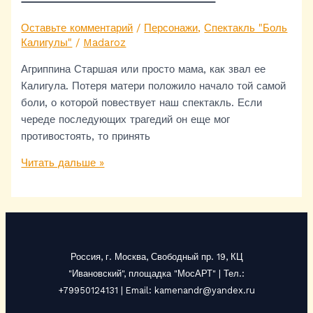
Оставьте комментарий
/
Персонажи
,
Спектакль "Боль
Калигулы"
/
Madaroz
Агриппина Старшая или просто мама, как звал ее
Калигула. Потеря матери положило начало той самой
боли, о которой повествует наш спектакль. Если
череде последующих трагедий он еще мог
противостоять, то принять
Читать дальше »
Россия, г. Москва, Свободный пр. 19, КЦ
"Ивановский", площадка "МосАРТ" | Тел.:
+79950124131 | Email: kamenandr@yandex.ru