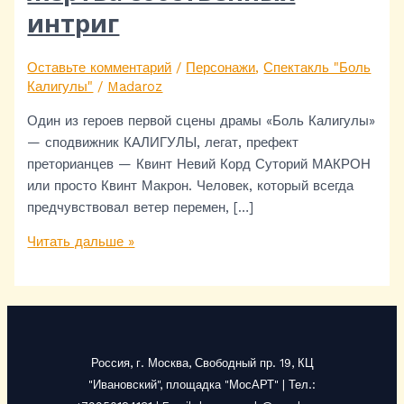
интриг
Оставьте комментарий
/
Персонажи
,
Спектакль "Боль
Калигулы"
/
Madaroz
Один из героев первой сцены драмы «Боль Калигулы»
— сподвижник КАЛИГУЛЫ, легат, префект
преторианцев — Квинт Невий Корд Суторий МАКРОН
или просто Квинт Макрон. Человек, который всегда
предчувствовал ветер перемен, […]
Читать дальше »
Россия, г. Москва, Свободный пр. 19, КЦ
"Ивановский", площадка "МосАРТ" | Тел.: