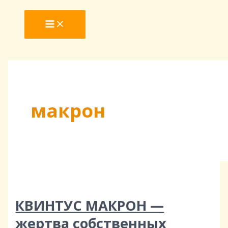
MAIN
Перейти
КВИНТУС
MENU
к
МАКРОН
содержимому
—
жертва
собственных
интриг
макрон
КВИНТУС МАКРОН —
жертва собственных